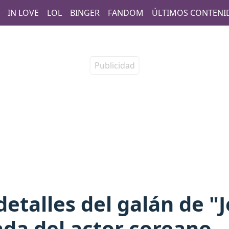
IN LOVE
LOL
BINGER
FANDOM
ÚLTIMOS CONTENI
etalles del galán de "
da del actor coreano