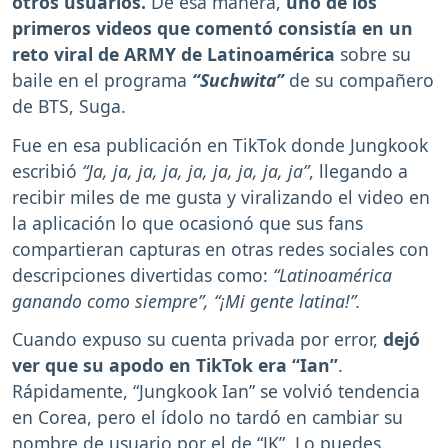
otros usuarios.
De esa manera,
uno de los
primeros videos que comentó consistía en un
reto viral de ARMY de Latinoamérica
sobre su
baile en el programa
“Suchwita”
de su compañero
de BTS, Suga.
Fue en esa publicación en TikTok donde Jungkook
escribió
“Ja, ja, ja, ja, ja, ja, ja, ja, ja”
, llegando a
recibir miles de me gusta y viralizando el video en
la aplicación lo que ocasionó que sus fans
compartieran capturas en otras redes sociales con
descripciones divertidas como:
“Latinoamérica
ganando como siempre”, “¡Mi gente latina!”.
Cuando expuso su cuenta privada por error,
dejó
ver que su apodo en TikTok era “Ian”
.
Rápidamente, “Jungkook Ian” se volvió tendencia
en Corea, pero el ídolo no tardó en cambiar su
nombre de usuario por el de “JK”. Lo puedes