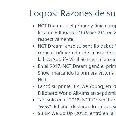
Logros: Razones de s
NCT Dream es el primer y único grup
lista de Billboard "
21 Under 21
", en 
respectivamente.
NCT Dream lanzó su sencillo debut 
como el número dos de la lista de v
la lista Spotify Viral 50 tras su lanz
En el 2017, NCT Dream ganó el prim
Show, marcando la primera victoria
NCT.
Lanzó su primer EP, We Young, en 201
Billboard World Albums en septiemb
Tan solo en el 2018, NCT Dream fue i
Teens
" del año, destacando su conex
Su EP We Go Up (2018), entró en la l