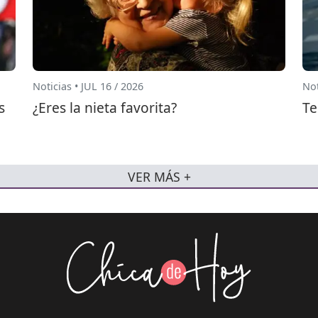
Noticias • JUL 16 / 2026
Not
s
¿Eres la nieta favorita?
Te
VER MÁS +