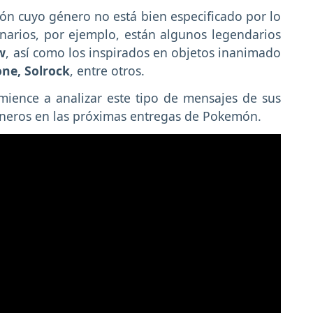
món cuyo género no está bien especificado por lo
arios, por ejemplo, están algunos legendarios
w
, así como los inspirados en objetos inanimado
one, Solrock
, entre otros.
ience a analizar este tipo de mensajes de sus
neros en las próximas entregas de Pokemón.