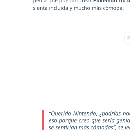
pedía que puedan crear
Pokemón no b
sienta incluida y mucho más cómoda.
“Querido Nintendo, ¿podrías h
eso porque creo que sería genia
se sentirían más cómodas”
, se l