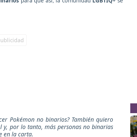
inarios
para que así, la comunidad
LGBTIQ
+ se
acer Pokémon no binarios? También quiero
l y, por lo tanto, más personas no binarias
ee en la carta.