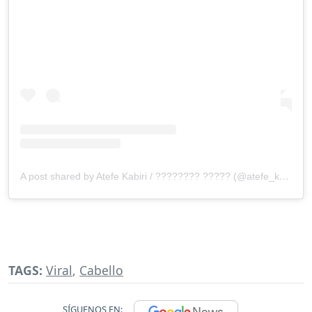
A post shared by Atefe Kabiri / ???????? ????? (@atefe_kabiri_hairstylist)
TAGS:
Viral
,
Cabello
SÍGUENOS EN: