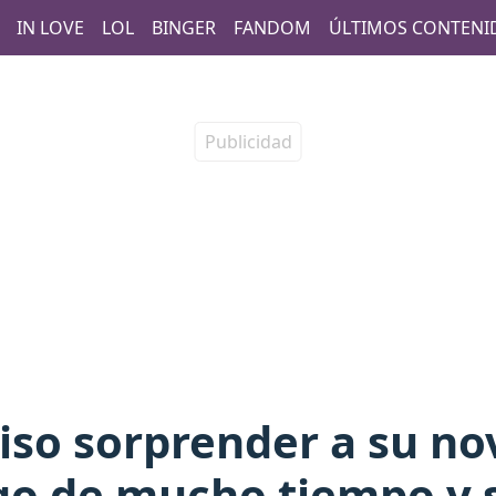
IN LOVE
LOL
BINGER
FANDOM
ÚLTIMOS CONTENI
so sorprender a su no
go de mucho tiempo y s