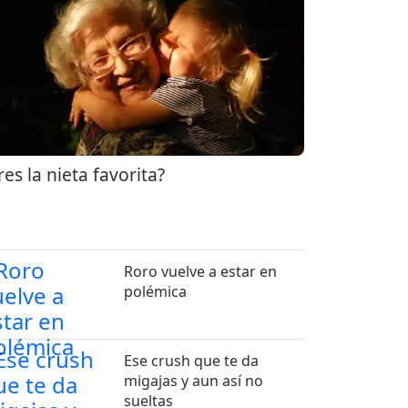
res la nieta favorita?
Roro vuelve a estar en
polémica
Ese crush que te da
migajas y aun así no
sueltas