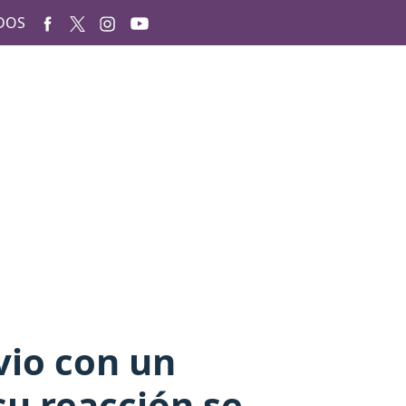
DOS
vio con un
u reacción se