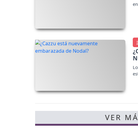
en
¿
N
Lo
es
VER MÁ