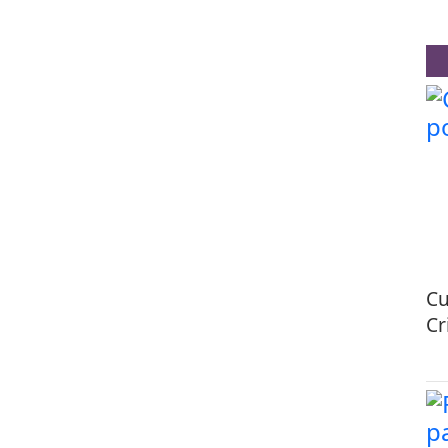
Cu
Cr