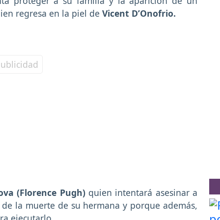
nta proteger a su familia y la aparición de un
uien regresa en la piel de
Vicent D’Onofrio.
ova (Florence Pugh)
quien intentará asesinar a
le de la muerte de su hermana y porque además,
ra ejecutarlo.