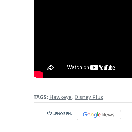
TAGS:
Hawkeye
,
Disney Plus
SÍGUENOS EN: