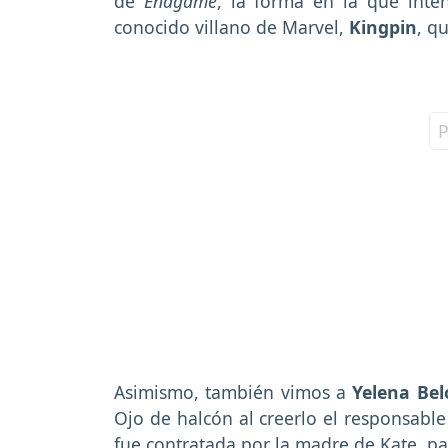
de
Endgame
, la forma en la que inte
conocido villano de Marvel,
Kingpin
, q
Asimismo, también vimos a
Yelena Bel
Ojo de halcón al creerlo el responsab
fue contratada por la madre de Kate, pa