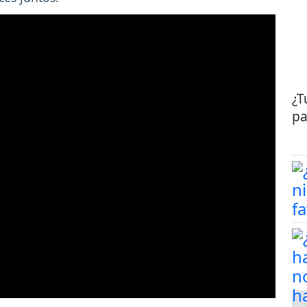
¿T
pa