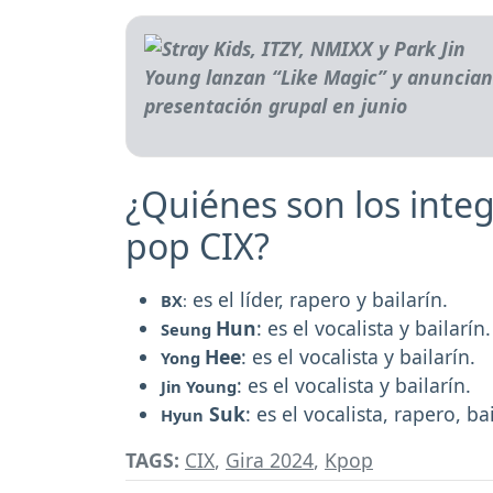
¿Quiénes son los inte
pop CIX?
es el líder, rapero y bailarín.
BX
:
Hun
: es el vocalista y bailarín
Seung
Hee
: es el vocalista y bailarín.
Yong
: es el vocalista y bailarín.
Jin Young
Suk
: es el vocalista, rapero, b
Hyun
TAGS:
CIX
,
Gira 2024
,
Kpop