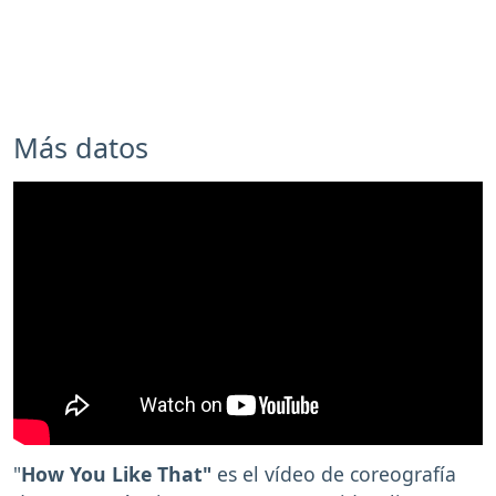
Más datos
"
How You Like That"
es el vídeo de coreografía