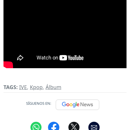
TAGS:
IVE
,
Kpop
,
Álbum
SÍGUENOS EN: