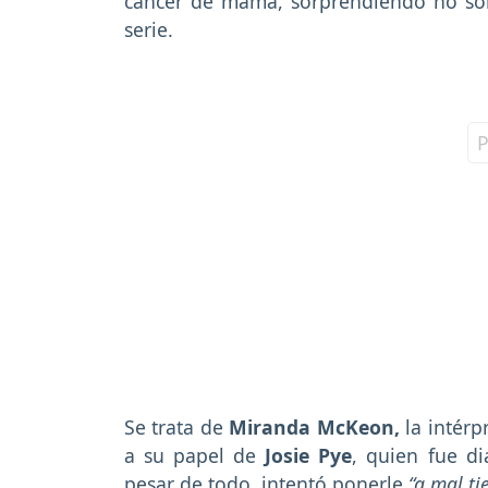
cáncer de mama, sorprendiendo no solo
serie.
Se trata de
Miranda McKeon,
la intérp
a su papel de
Josie Pye
, quien fue d
pesar de todo, intentó ponerle
“a mal t