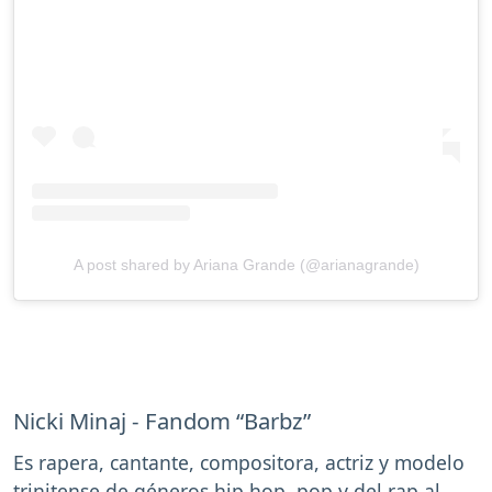
A post shared by Ariana Grande (@arianagrande)
Nicki Minaj - Fandom “Barbz”
Es rapera, cantante, compositora, actriz y modelo
trinitense de géneros hip hop, pop y del rap al