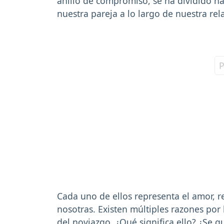
anillo de compromiso, se ha dividido h
nuestra pareja a lo largo de nuestra rel
Cada uno de ellos representa el amor, r
nosotras. Existen múltiples razones por 
del noviazgo. ¿Qué significa ello? ¿Se 