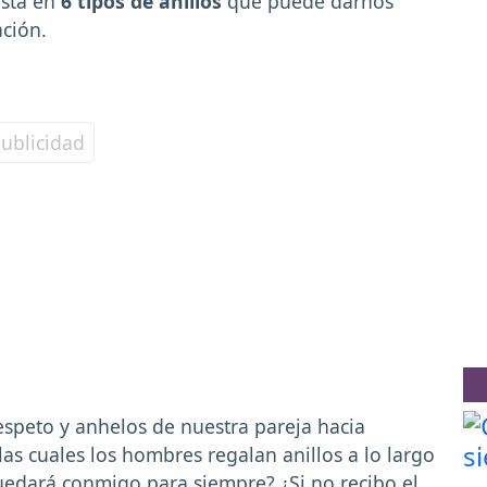
asta en
6 tipos de anillos
que puede darnos
ación.
espeto y anhelos de nuestra pareja hacia
las cuales los hombres regalan anillos a lo largo
quedará conmigo para siempre? ¿Si no recibo el