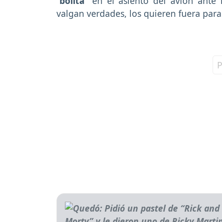
“
bolita
” en el asiento del avión ante
valgan verdades, los quieren fuera para