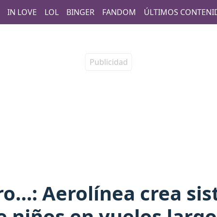
IN LOVE
LOL
BINGER
FANDOM
ÚLTIMOS CONTENI
ro…: Aerolínea crea sis
e niños en vuelos largo