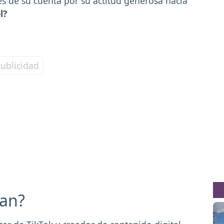
s de su cuenta por su actitud generosa hacia
l?
an?