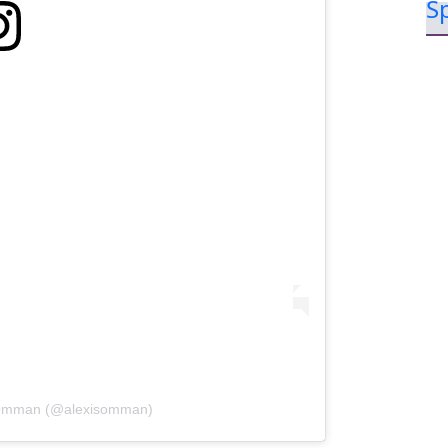
s Omman (@alexisomman)