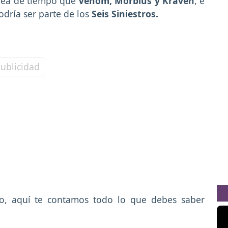
nea de tiempo que
Venom, Morbius y Kraven
, e
odría ser parte de los
Seis Siniestros.
o, aquí te contamos todo lo que debes saber