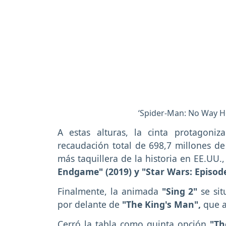
‘Spider-Man: No Way Hom
A estas alturas, la cinta protagoni
recaudación total de 698,7 millones de 
más taquillera de la historia en EE.UU.
Endgame" (2019) y "Star Wars: Episode
Finalmente, la animada
"Sing 2"
se sit
por delante de
"The King's Man",
que a
Cerró la tabla como quinta opción
"Th