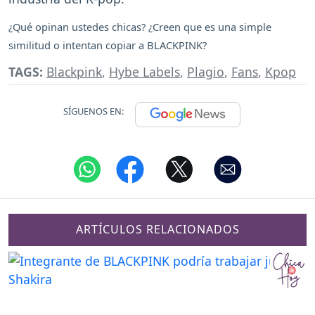
¿Qué opinan ustedes chicas? ¿Creen que es una simple
similitud o intentan copiar a BLACKPINK?
TAGS:
Blackpink
,
Hybe Labels
,
Plagio
,
Fans
,
Kpop
SÍGUENOS EN:
ARTÍCULOS RELACIONADOS