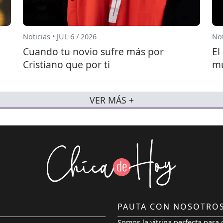
Noticias • JUL 6 / 2026
Not
Cuando tu novio sufre más por
El
Cristiano que por ti
mu
VER MÁS +
PAUTA CON NOSOTRO
Somos la vitrina perfecta para 