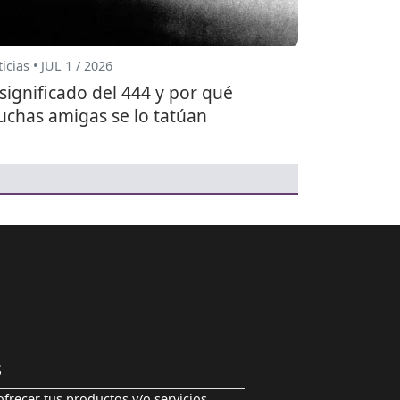
icias • JUL 1 / 2026
 significado del 444 y por qué
chas amigas se lo tatúan
S
ofrecer tus productos y/o servicios