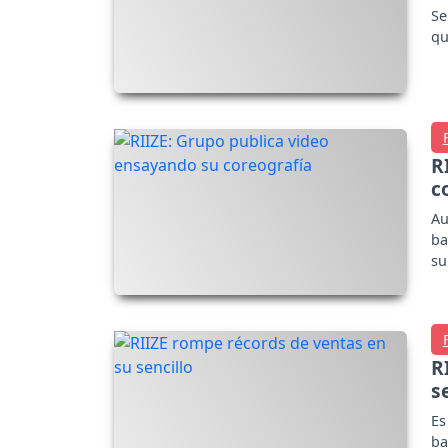
Se
qu
R
c
Au
ba
su
R
s
Es
ba