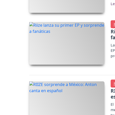
R
f
La
EP
pr
R
e
El
me