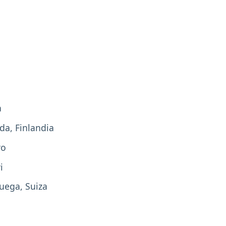
a
da, Finlandia
ro
i
uega, Suiza