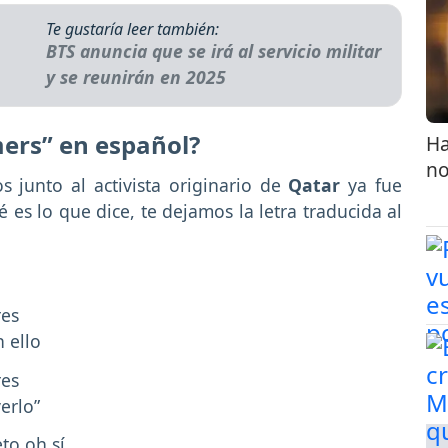
Te gustaría leer también:
BTS anuncia que se irá al servicio militar
y se reunirán en 2025
mers” en español?
Ha
no
s junto al activista originario de
Qatar
ya fue
 es lo que dice, te dejamos la letra traducida al
res
 ello
res
erlo”
to oh sí