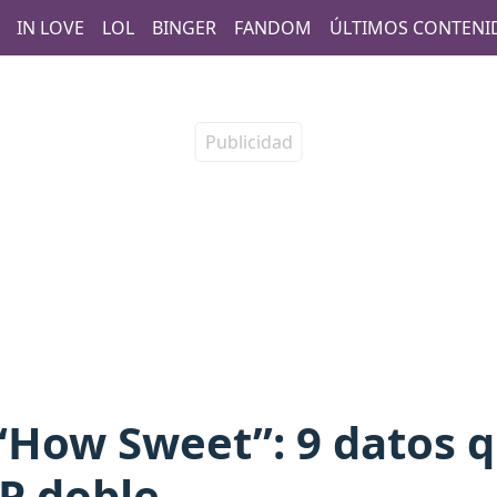
IN LOVE
LOL
BINGER
FANDOM
ÚLTIMOS CONTENI
“How Sweet”: 9 datos 
P doble