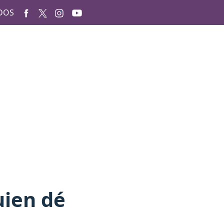
DOS
uien dé