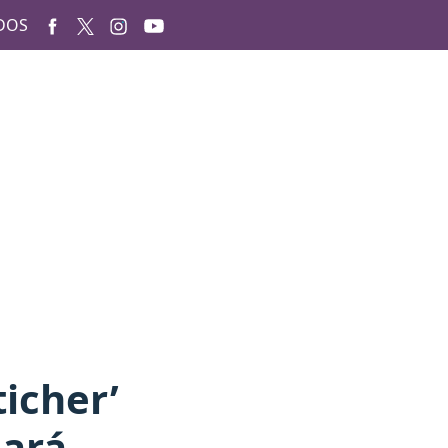
DOS
icher’
zará