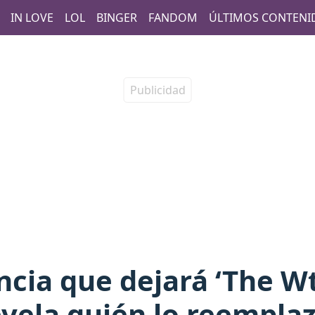
IN LOVE
LOL
BINGER
FANDOM
ÚLTIMOS CONTENI
ncia que dejará ‘The Wt
vela quién lo reempla