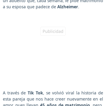
un abuelito que, cada semana, le pide matrimonio
a su esposa que padece de
Alzheimer
.
A través de
Tik Tok
, se volvió viral la historia de
esta pareja que nos hace creer nuevamente en el
amor, pues llevan
45 años de matrimonio
, pero,